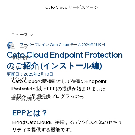
Cato Cloud サービスページ
ニュース
フーバーブレイン Cato Cloud チーム
2024年1月9日
ニュース
Cato Cloud Endpoint Protection
機能紹介
のご紹介 (インストール編)
リリースノート
更新日：
2025年2月10日
イベント
Cato Cloudの新機能として待望のEndpoint 
From Staff
Protection(以下EPP)の提供が始まりました。
※現在は早期提供プログラムのみ
重要なお知らせ
EPPとは？
EPPはCatoCloudに接続するデバイス本体のセキュ
リティを提供する機能です。