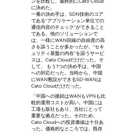
ンを比較し、最終的にCato Cloud
に決めた。
一番の決め手は、SDN技術のコア
である”アプリケーション単位での
通信内容のチェック”ができること
である。他のソリューションで
は、一様にWAN回線の自由度の高
さを謳うことが多かったが、”セキ
ュリティ基盤の内在”を謳うサービ
スは、Cato Cloudだけだった。そ
して、 もう1つの決め手は、中国
への対応だった。当時から、中国
にWAN敷設ができるSD-WANは
Cato Cloudだけだった。
「中国への接続はWANもVPNも比
較的運用コストが高い。中国には
工場も販社もあり、当社にとって
重要な拠点だった。そのため、
Cato Cloudへの投資価値は十分あ
った。価格的なところでは、既存