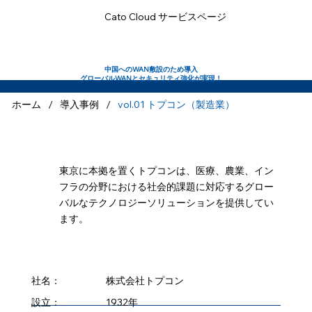
Cato Cloud サービスページ
中国へのWAN敷設のため導入
グローバルWANとセキュリティ強化が実現！
​導入事例 vol.01 株式会社トプコン
/
/
ホーム
導入事例
vol.01 トプコン（製造業）
東京に本拠を置くトプコンは、医療、農業、イン
フラの分野における社会的課題に対応するグロー
バルなテクノロジーソリューションを提供してい
ます。
社名：
株式会社トプコン
設立：
1932年