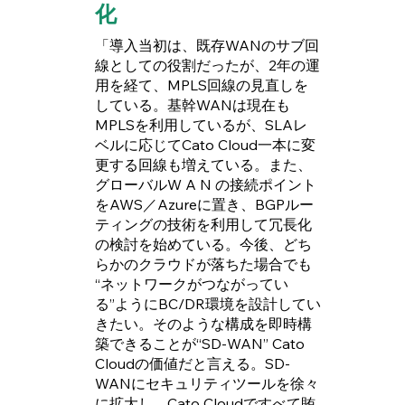
化
「導入当初は、既存WANのサブ回
線としての役割だったが、2年の運
用を経て、MPLS回線の見直しを
している。基幹WANは現在も
MPLSを利用しているが、SLAレ
ベルに応じてCato Cloud一本に変
更する回線も増えている。また、
グローバルW A N の接続ポイント
をAWS／Azureに置き、BGPルー
ティングの技術を利用して冗長化
の検討を始めている。今後、どち
らかのクラウドが落ちた場合でも
“ネットワークがつながってい
る”ようにBC/DR環境を設計してい
きたい。そのような構成を即時構
築できることが“SD-WAN” Cato
Cloudの価値だと言える。SD-
WANにセキュリティツールを徐々
に拡大し、Cato Cloudですべて賄