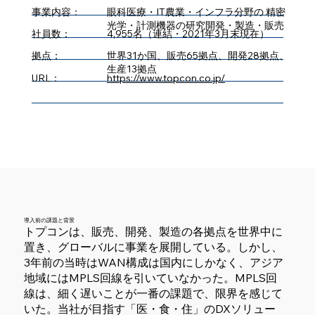
事業内容：
眼科医療・IT農業・インフラ分野の 精密
光学・計測機器の研究開発・製造・販売
社員数：
4,955名（連結・2021年3月末現在）
拠点：
世界31か国、販売65拠点、開発28拠点、
生産13拠点
URL：
https://www.topcon.co.jp/
導入前の課題と背景
トプコンは、販売、開発、製造の各拠点を世界中に
置き、グローバルに事業を展開している。しかし、
3年前の当時はWAN構成は国内にしかなく、アジア
地域にはMPLS回線を引いていなかった。MPLS回
線は、細く遅いことが一番の課題で、限界を感じて
いた。当社が目指す「医・食・住」のDXソリュー