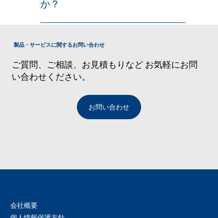
出すことができます。 機能的制限がな
か？
ラウドプロバイダーがサポートされてい
く、本番同様の機能を実際に検証するこ
ます。 AWS Azure Google Cloud
主にテナントの識別に用いられる文字列
とができます。
Platform (GCP) Oracle Cloud
です。CMAアカウント名から自動的に作
Infrastructure (OCI) ※Cross Connect の
製品・サービスに関するお問い合わせ
成され、以下の用途に使用されます。
サービス名称が Cloud Interconnectに変
Cato管理画面(Cato Management
更されました(2024/5/13)
ご質問、ご相談、お見積もりなど お気軽にお問
Application)のログインURL SDPユーザ
い合わせください。
ーポータル 同じEmailを使用するSDPユー
ザーが2つのテナントに登録されている場
合の接続先テナントの識別 後から変更す
お問い合わせ
ることも可能です。
会社概要
個人情報保護方針