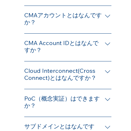
ンスをデプロイすることでCato Cloud の
インターフェイスが統合された単一のク
ユーザーの利用デバイスを Cato Cloud に
拠点として登録できます。
ラウドサービスとして提供されるシング
接続する VPN エージェントです。 以下
CMAアカウントとはなんです
ルベンダーSASEです。
のOSにてご利用できます。 Windows
か？
macOS Linux iOS / iPadOS Android /
Cato Cloudにおけるテナントを意味しま
ChromeOS
す。CMAはCato Management
CMA Account IDとはなんで
Application の略です。 Catoのナレッジ
すか？
ベースなどで単に「アカウント」と記載
Cato管理画面（Cato Management
されている場合はCMAアカウントを指す
Application）のURLに表示されるテナン
Cloud Interconnect(Cross
ことが多いです。
ト固有の数字です。CMAアカウントの識
Connect)とはなんですか？
別に用いられます。 Cato管理画面にログ
トラフィック量の多い物理データセンタ
イン後のURLにて確認できます。 例：
ーやクラウドベースのデータセンターを
PoC（概念実証）はできます
https://xxxxx.cc.catonetworks.com/?
対象にCato Cloud に直接接続する接続タ
か？
#/account/012345/topology
イプです。最大10Gbpsをサポートし、中
はい。トライアルライセンスを使用して
間デバイスを介さずにデータセンターに
PoC用のお客様環境（テナント）を払い
サブドメインとはなんです
直接かつ高速に接続できます。 以下のク