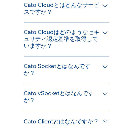
Cato Cloudとはどんなサービ
スですか？
Cato Cloudは、ネットワークとセキュリ
ティを一体化したクラウド型のサービス
Cato Cloudはどのようなセキ
です。 各拠点とモバイルユーザーはCato
ュリティ認定基準を取得して
Cloudに接続することでセキュアなインタ
いますか？
ーネットアクセスと拠点間通信を利用す
Cato Networksが取得している国際的な
ることができます。 この様なサービスの
認定は以下のURLをご確認ください。
Cato Socketとはなんです
カテゴリを SASE（Secure Access
https://www.catonetworks.com/security-
か？
Service Edge）といいます。2019 年、ガ
compliance-and-privacy/
ートナー社によって提唱されたネットワ
拠点と PoP を接続する専用アプライアン
ークセキュリティモデルです。 ゼロトラ
スです。 Cato Cloud SD-WAN の最大性
Cato vSocketとはなんです
スト型のセキュアなリモートネットワー
能を活かすには、Cato Socket をご利用
か？
ク環境をグローバルで実現することがで
ください。
きます。 コストの見直しや広域ネットワ
Socketの仮想版アプライアンスです。
ーク速度の改善など、多くの課題にも対
AWS, Azure, ESXi にてご利用できます。
応できます。 Cato Cloudは基本的なアー
Cato Clientとはなんですか？
ご利用例としてAWSにvSocketインスタ
キテクチャ、サービス提供、および管理