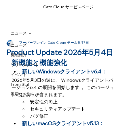
Cato Cloud サービスページ
ニュース
フーバーブレイン Cato Cloud チーム
5月7日
ニュース
Product Update 2026年5月4日
機能紹介
新機能と機能強化
リリースノート
新しいWindowsクライアントv6.4： 
イベント
2026年5月3日の週に、 Windowsクライアントバ
From Staff
ージョン6.4 の展開を開始します  。このバージョ
重要なお知らせ
ンには以下が含まれます。
安定性の向上
セキュリティアップデート
バグ修正
新しいmacOSクライアントv5.13： 