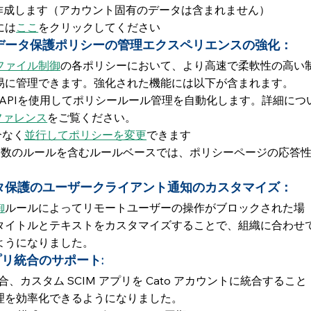
リを作成します（アカウント固有のデータは含まれません）
には
ここ
をクリックしてください
データ保護ポリシーの管理エクスペリエンスの強化：
ファイル制御
の各ポリシーにおいて、より高速で柔軟性の高い
易に管理できます。強化された機能には以下が含まれます。
 Cato APIを使用してポリシールール管理を自動化します。詳細につ
Iリファレンス
をご覧ください。
合なく
並行してポリシーを変更
できます
に多数のルールを含むルールベースでは、ポリシーページの応答
タ保護のユーザークライアント通知のカスタマイズ：
御
ルールによってリモートユーザーの操作がブロックされた場
タイトルとテキストをカスタマイズすることで、組織に合わせ
ようになりました。
プリ統合のサポート: 
 の場合、カスタム SCIM アプリを Cato アカウントに統合すること
理を効率化できるようになりました。