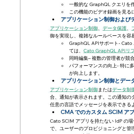
一般的な GraphQL クエ
この機能のビデオ録画を見る
アプリケーション制御および
アプリケーション制御
、
データ保護
、
御を実現し、複雑なルールベースを容
GraphQL APIサポート-
ては、
Cato GraphQL AP
同時編集– 複数の管理者が競
パフォーマンスの向上- 特
が向上します。
アプリケーション制御とデー
アプリケーション制御
または
データ制
合、通知が表示されます。この通知の
任意の言語でメッセージを表示できる
CMA でのカスタム SCIM ア
Cato SCIM アプリを持たない IdP
で、ユーザーのプロビジョニングと管