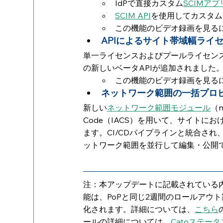
IdPで直接カスタム
SCIMアプ
SCIM API
を使用してカスタム
この機能のビデオ録画を見る
APIによるサイト帯域幅ライ
単一ライセンスおよびプールライセン
の新しいベータAPIが追加されました
この機能のビデオ録画を見る
ネットワーク範囲の一括プロビジ
新しい
ネットワーク範囲モジュール
（n
Code（IACS）を用いて、サイト
ます。CI/CDパイプラインと統合さ
ットワーク範囲を並行して編集・公開
注：本アップデートに記載されている内容
能は、PoPと同じ2週間のロールアウ
化されます。詳細については、
こちら
ールの詳細については、
Catoステー