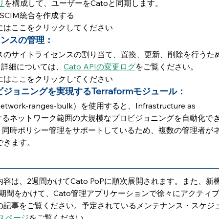
リ
を構成して、ユーザーをCatoと同期します。
SCIM統合を作成する
にはここをクリックしてください
センスの管理：
スのサイトライセンスの割り当て、置換、更新、削除を行うた
。詳細については、
Cato APIの変更ログ
をご覧ください。
にはここをクリックしてください
ョニングを実現するTerraformモジュール：
etwork-ranges-bulk）を使用すると、Infrastructure as 
におけるネットワーク範囲の大規模なプロビジョニングを自動化で
れ、同時ポリシー管理をサポートしているため、複数の管理者が
できます。
は、2週間かけてCato PoPに順次展開されます。また、新
ト期間をかけて、Cato管理アプリケーションで徐々にアクティ
の記事をご覧ください。予定されているメンテナンス・スケジ
タスページ
をご覧ください。