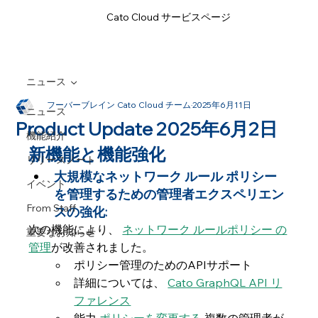
Cato Cloud サービスページ
ニュース
フーバーブレイン Cato Cloud チーム
2025年6月11日
ニュース
Product Update 2025年6月2日
機能紹介
新機能と機能強化
リリースノート
大規模なネットワーク ルール ポリシー
イベント
を管理するための管理者エクスペリエン
From Staff
スの強化:
次の機能により、 
ネットワーク ルールポリシー の
重要なお知らせ
管理
が改善されました。  
ポリシー管理のためのAPIサポート
詳細については、 
Cato GraphQL API リ
ファレンス