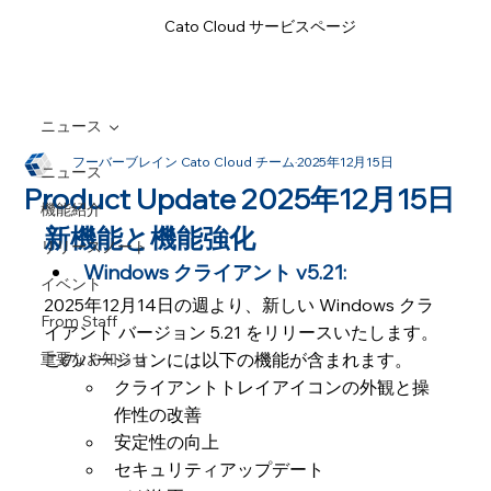
Cato Cloud サービスページ
ニュース
フーバーブレイン Cato Cloud チーム
2025年12月15日
ニュース
Product Update 2025年12月15日
機能紹介
新機能と機能強化
リリースノート
Windows クライアント v5.21:  
イベント
2025年12月14日の週より、新しい Windows クラ
From Staff
イアント バージョン 5.21 をリリースいたします。
重要なお知らせ
このバージョンには以下の機能が含まれます。
クライアントトレイアイコンの外観と操
作性の改善
安定性の向上
セキュリティアップデート