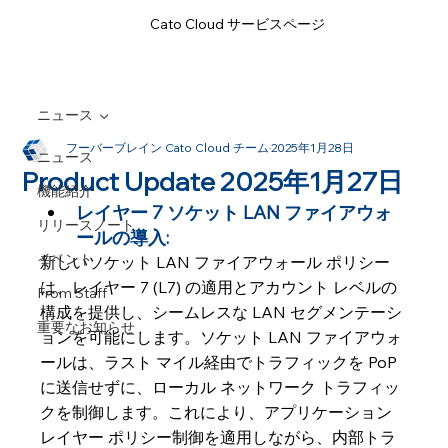
Cato Cloud サービスページ
ニュース
フーバーブレイン Cato Cloud チーム
2025年1月28日
ニュース
Product Update 2025年1月27日
機能紹介
レイヤー 7 ソケット LAN ファイアウォ
リリースノート
ールの導入:
イベント
新しいソケット LAN ファイアウォール ポリシー
は、レイヤー 7 (L7) の適用とアカウント レベルの
From Staff
構成を提供し、シームレスな LAN セグメンテーシ
重要なお知らせ
ョンを可能にします。ソケット LAN ファイアウォ
ールは、ラスト マイル経由でトラフィックを PoP 
に送信せずに、ローカル ネットワーク トラフィッ
クを制御します。これにより、アプリケーション 
レイヤー ポリシー制御を適用しながら、内部トラ