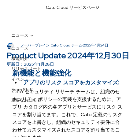
Cato Cloud サービスページ
ニュース
フーバーブレイン Cato Cloud チーム
2025年1月24日
ニュース
Product Update 2024年12月30日
機能紹介
更新日：
2025年1月28日
リリースノート
新機能と機能強化
イベント
アプリのリスク スコアをカスタマイズ:  
From Staff
Cato セキュリティ リサーチ チームは、組織のセ
キュリティ ポリシーの実装を支援するために、ア
重要なお知らせ
プリ カタログ内の各アプリとサービスにリスク ス
コアを割り当てます。これで、Cato 定義のリスク 
スコアを上書きし、組織のセキュリティ要件に合
わせてカスタマイズされたスコアを割り当てるこ