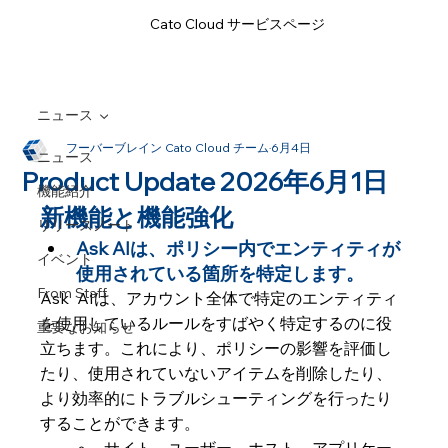
Cato Cloud サービスページ
ニュース
フーバーブレイン Cato Cloud チーム
6月4日
ニュース
Product Update 2026年6月1日
機能紹介
新機能と機能強化
リリースノート
Ask AIは、ポリシー内でエンティティが
イベント
使用されている箇所を特定します。
From Staff
Ask  AIは、アカウント全体で特定のエンティティ
を使用しているルールをすばやく特定するのに役
重要なお知らせ
立ちます。これにより、ポリシーの影響を評価し
たり、使用されていないアイテムを削除したり、
より効率的にトラブルシューティングを行ったり
することができます。