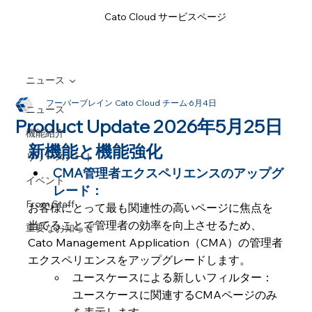
Cato Cloud サービスページ
ニュース
フーバーブレイン Cato Cloud チーム
6月4日
ニュース
Product Update 2026年5月25日
機能紹介
新機能と機能強化
リリースノート
CMA管理者エクスペリエンスのアップグ
イベント
レード： 
From Staff
お客様にとって最も関連性の高いページに焦点を
当てることで管理者の効率を向上させるため、  
重要なお知らせ
Cato Management Application（CMA）の管理者
エクスペリエンスをアップグレードします。
ユースケースによる新しいフィルター：
ユースケースに関連するCMAページのみ