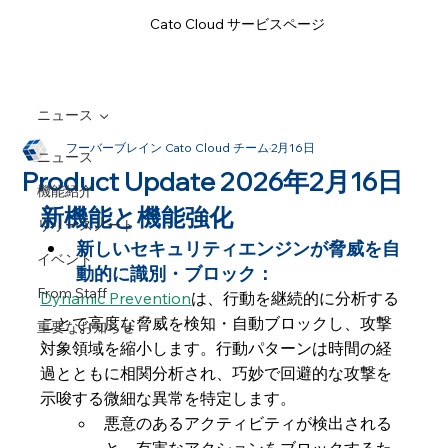
Cato Cloud サービスページ
ニュース
フーバーブレイン Cato Cloud チーム
2月16日
ニュース
Product Update 2026年2月16日
機能紹介
新機能と機能強化
リリースノート
新しいセキュリティエンジンが脅威を自
イベント
動的に識別・ブロック：
From Staff
Dynamic Prevention
は、行動を継続的に分析する
ことで高度な脅威を検知・自動ブロックし、攻撃
重要なお知らせ
対象領域を縮小します。行動パターンは時間の経
過とともに相関分析され、巧妙で回避的な攻撃を
示唆する微細な異常を特定します。
悪意のあるアクティビティが検出される