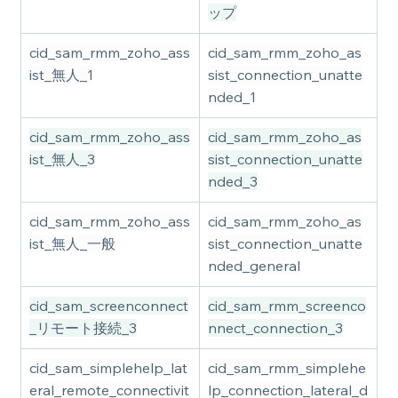
ップ
cid_sam_rmm_zoho_ass
cid_sam_rmm_zoho_as
ist_無人_1
sist_connection_unatte
nded_1
cid_sam_rmm_zoho_ass
cid_sam_rmm_zoho_as
ist_無人_3
sist_connection_unatte
nded_3
cid_sam_rmm_zoho_ass
cid_sam_rmm_zoho_as
ist_無人_一般
sist_connection_unatte
nded_general
cid_sam_screenconnect
cid_sam_rmm_screenco
_リモート接続_3
nnect_connection_3
cid_sam_simplehelp_lat
cid_sam_rmm_simplehe
eral_remote_connectivit
lp_connection_lateral_d