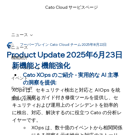
Cato Cloud サービスページ
ニュース
フーバーブレイン Cato Cloud チーム
2025年8月22日
ニュース
Product Update 2025年6月23日
機能紹介
新機能と機能強化
リリースノート
Cato XOps のご紹介 - 実用的な AI 主導
イベント
の洞察を提供: 
From Staff
XOps は、セキュリティ検出と対応と AIOps を統
合して洞察とガイド付き修復ツールを提供し、セ
重要なお知らせ
キュリティおよび運用上のインシデントを効率的
に検出、対応、解決するのに役立つ Cato の分析レ
イヤーです。
XOps は、数十億のイベントから相関関係