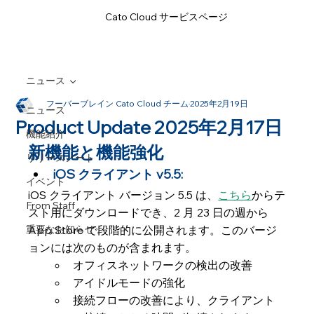
Cato Cloud サービスページ
ニュース
フーバーブレイン Cato Cloud チーム
2025年2月19日
ニュース
Product Update 2025年2月17日
機能紹介
新機能と機能強化
リリースノート
iOS クライアント v5.5:
イベント
iOS クライアント バージョン 5.5 は、
こちら
からテ
From Staff
スト用にダウンロードでき、2 月 23 日の週から 
重要なお知らせ
App Store で段階的に公開されます。このバージ
ョンには次のものが含まれます。
オフィスネットワークの検出の改善
アイドルモードの強化
接続フローの改善により、クライアント