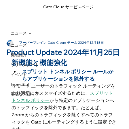
Cato Cloud サービスページ
ニュース
フーバーブレイン Cato Cloud チーム
2024年12月18日
ニュース
Product Update 2024年11月25日
機能紹介
新機能と機能強化
リリースノート
スプリット トンネル ポリシー ルールか
イベント
らアプリケーションを除外する: 
From Staff
リモート ユーザーのトラフィック ルーティングを
より適切にカスタマイズするために、
スプリット
重要なお知らせ
トンネル ポリシー
から特定のアプリケーションへ
のトラフィックを除外できます。たとえば、
Zoom からのトラフィックを除くすべてのトラフ
ィックを Cato にルーティングするように設定でき