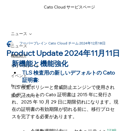
Cato Cloud サービスページ
ニュース
フーバーブレイン Cato Cloud チーム
2024年12月18日
ニュース
Product Update 2024年11月11日
機能紹介
新機能と機能強化
リリースノート
TLS 検査用の新しいデフォルトの Cato 
イベント
証明書: 
From Staff
TLS 検査ポリシーと脅威防止エンジンで使用され
るデフォルトの Cato 証明書は 2015 年に発行さ
重要なお知らせ
れ、2025 年 10 月 29 日に期限切れになります。現
在の証明書の有効期限が切れる前に、移行プロセ
スを完了する必要があります。